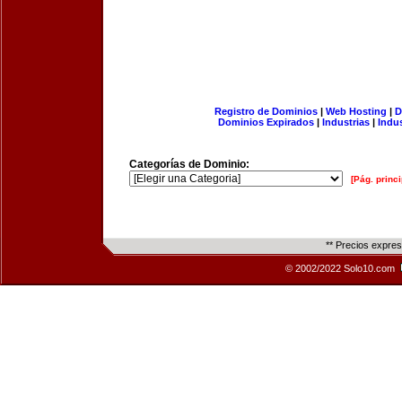
Registro de Dominios
|
Web Hosting
|
D
Dominios Expirados
|
Industrias
|
Indu
Categorías de Dominio:
[Pág. princi
** Precios expre
© 2002/2022 Solo10.com