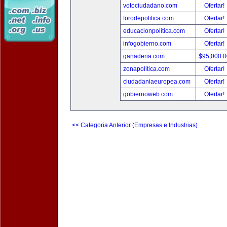
votociudadano.com
Ofertar!
forodepolitica.com
Ofertar!
educacionpolitica.com
Ofertar!
infogobierno.com
Ofertar!
ganaderia.com
$95,000.
zonapolitica.com
Ofertar!
ciudadaniaeuropea.com
Ofertar!
gobiernoweb.com
Ofertar!
<< Categoria Anterior (Empresas e Industrias)