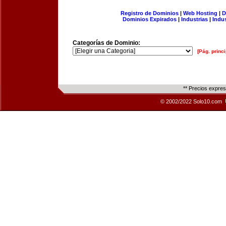
Registro de Dominios
|
Web Hosting
|
D
Dominios Expirados
|
Industrias
|
Indu
Categorías de Dominio:
[Pág. princi
** Precios expre
© 2002/2022 Solo10.com