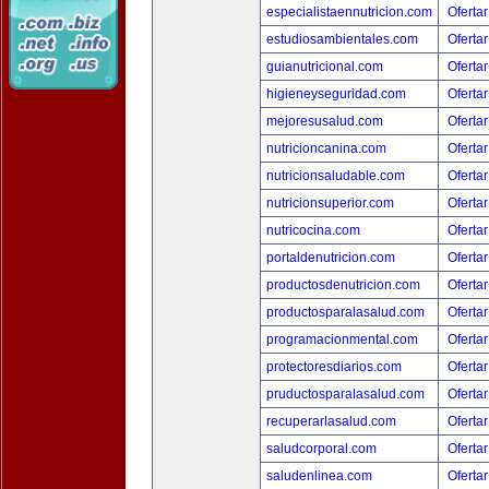
especialistaennutricion.com
Ofertar
estudiosambientales.com
Ofertar
guianutricional.com
Ofertar
higieneyseguridad.com
Ofertar
mejoresusalud.com
Ofertar
nutricioncanina.com
Ofertar
nutricionsaludable.com
Ofertar
nutricionsuperior.com
Ofertar
nutricocina.com
Ofertar
portaldenutricion.com
Ofertar
productosdenutricion.com
Ofertar
productosparalasalud.com
Ofertar
programacionmental.com
Ofertar
protectoresdiarios.com
Ofertar
pruductosparalasalud.com
Ofertar
recuperarlasalud.com
Ofertar
saludcorporal.com
Ofertar
saludenlinea.com
Ofertar