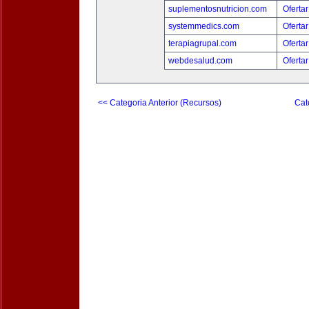
suplementosnutricion.com
Ofertar
systemmedics.com
Ofertar
terapiagrupal.com
Ofertar
webdesalud.com
Ofertar
<< Categoria Anterior (Recursos)
Cat