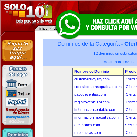
Dominios de la Categoría -
Ofer
12 dominios en esta categ
Mostrando 1 de 12
Nombre de Dominio
Precio
customersloyalty.com
Oferta
consultoriaenseguridad.com
Oferta
patiodeventas.com
Oferta
registrovehicular.com
Oferta
informacioncontable.com
Oferta
informacionimpositiva.com
Oferta
e-cupones.com
$750.
mrcompras.com
Oferta