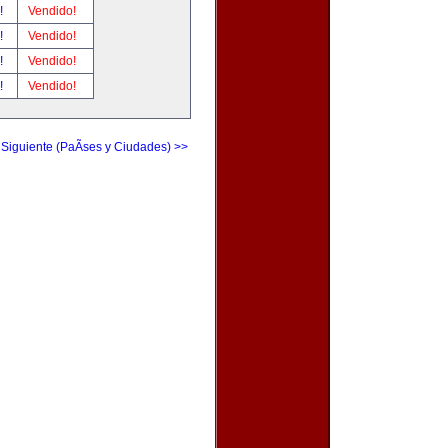
r!
Vendido!
r!
Vendido!
r!
Vendido!
r!
Vendido!
 Siguiente (PaÃ­ses y Ciudades) >>