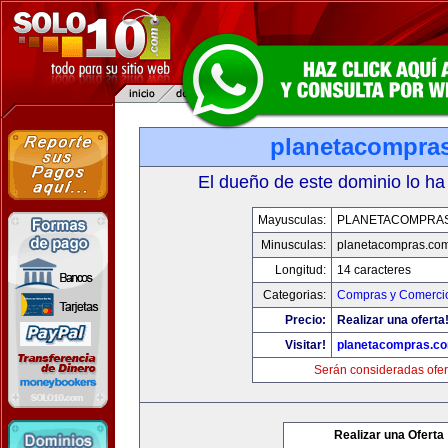
planetacompra
El dueño de este dominio lo ha
Mayusculas:
PLANETACOMPRA
Minusculas:
planetacompras.co
Longitud:
14 caracteres
Categorias:
Compras y Comercio
Precio:
Realizar una oferta
Visitar!
planetacompras.c
Serán consideradas ofer
Realizar una Oferta