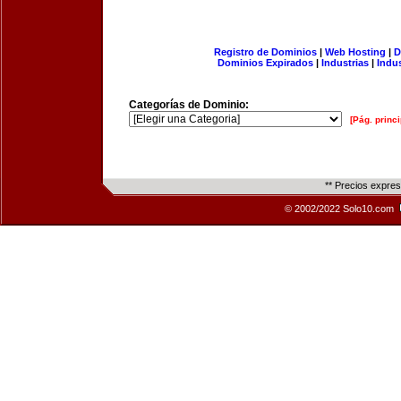
Registro de Dominios
|
Web Hosting
|
D
Dominios Expirados
|
Industrias
|
Indu
Categorías de Dominio:
[Pág. princi
** Precios expre
© 2002/2022 Solo10.com