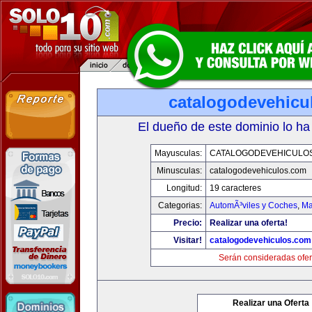
catalogodevehicu
El dueño de este dominio lo ha
Mayusculas:
CATALOGODEVEHICULO
Minusculas:
catalogodevehiculos.com
Longitud:
19 caracteres
Categorias:
AutomÃ³viles y Coches
,
Ma
Precio:
Realizar una oferta!
Visitar!
catalogodevehiculos.com
Serán consideradas ofer
Realizar una Oferta