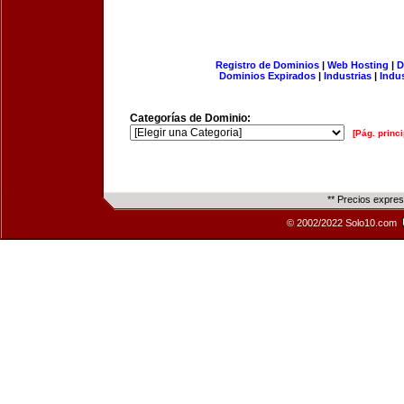
Registro de Dominios
|
Web Hosting
|
D
Dominios Expirados
|
Industrias
|
Indu
Categorías de Dominio:
[Pág. princi
** Precios expre
© 2002/2022 Solo10.com