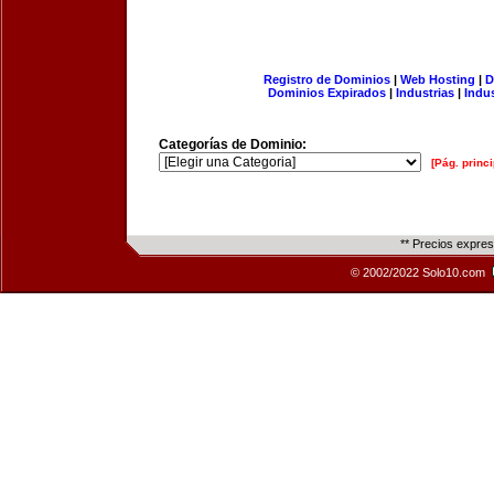
Registro de Dominios
|
Web Hosting
|
D
Dominios Expirados
|
Industrias
|
Indu
Categorías de Dominio:
[Pág. princi
** Precios expre
© 2002/2022 Solo10.com