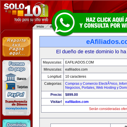
eAfiliados.
El dueño de este dominio lo ha
Mayusculas:
EAFILIADOS.COM
Minusculas:
eafiliados.com
Longitud:
10 caracteres
Categorias:
Compras y Comercio ElectrÃ³nico
,
Info
Negocios
,
Portales
,
Web Hosting y Dom
Precio:
$899.00
Visitar!
eafiliados.com
Serán consideradas ofer