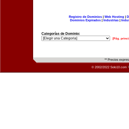
Registro de Dominios
|
Web Hosting
|
D
Dominios Expirados
|
Industrias
|
Indu
Categorías de Dominio:
[Pág. princi
** Precios expre
© 2002/2022 Solo10.com