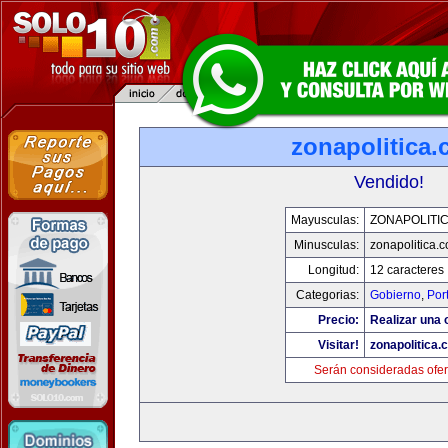
zonapolitica
Vendido!
Mayusculas:
ZONAPOLITI
Minusculas:
zonapolitica.
Longitud:
12 caracteres
Categorias:
Gobierno
,
Por
Precio:
Realizar una o
Visitar!
zonapolitica.
Serán consideradas ofer