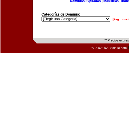
Dominios Expirados
|
Industrias
|
Indu
Categorías de Dominio:
[Pág. princi
** Precios expre
© 2002/2022 Solo10.com