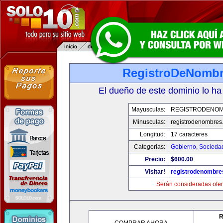
RegistroDeNomb
El dueño de este dominio lo ha
Mayusculas:
REGISTRODENO
Minusculas:
registrodenombres
Longitud:
17 caracteres
Categorias:
Gobierno
,
Socieda
Precio:
$600.00
Visitar!
registrodenombr
Serán consideradas ofer
R