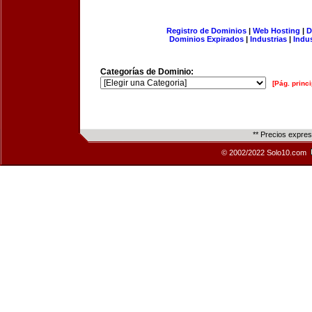
Registro de Dominios
|
Web Hosting
|
D
Dominios Expirados
|
Industrias
|
Indu
Categorías de Dominio:
[Pág. princi
** Precios expre
© 2002/2022 Solo10.com