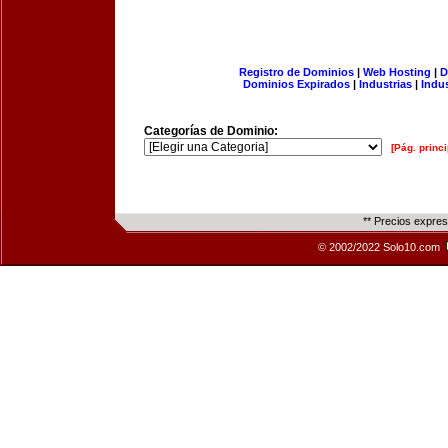
Registro de Dominios
|
Web Hosting
|
D
Dominios Expirados
|
Industrias
|
Indu
Categorías de Dominio:
[Pág. princi
** Precios expre
© 2002/2022 Solo10.com