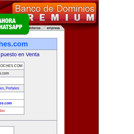
ches.com
 puesto en Venta
COCHES.COM
s.com
hes
,
Portales
hes.com
tas