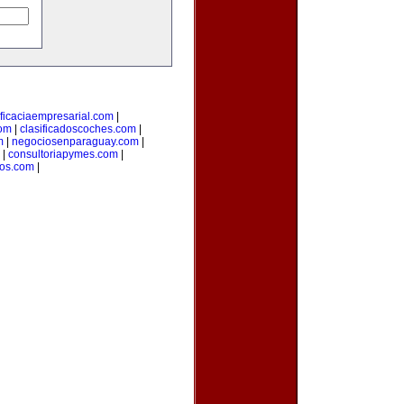
ficaciaempresarial.com
|
com
|
clasificadoscoches.com
|
m
|
negociosenparaguay.com
|
|
consultoriapymes.com
|
os.com
|