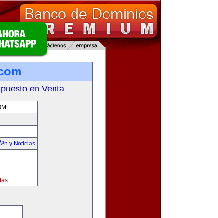
.com
 puesto en Venta
OM
Ã³n y Noticias
!
tas