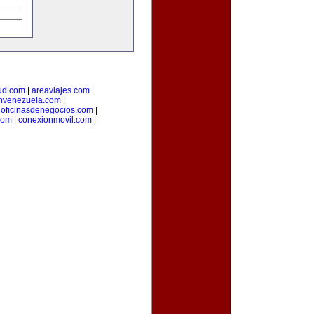
ud.com
|
areaviajes.com
|
nvenezuela.com
|
|
oficinasdenegocios.com
|
com
|
conexionmovil.com
|