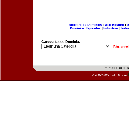
Registro de Dominios
|
Web Hosting
|
D
Dominios Expirados
|
Industrias
|
Indu
Categorías de Dominio:
[Pág. princi
** Precios expre
© 2002/2022 Solo10.com