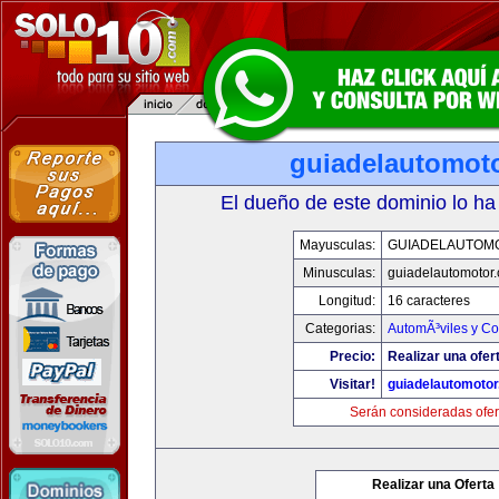
guiadelautomot
El dueño de este dominio lo ha
Mayusculas:
GUIADELAUTOM
Minusculas:
guiadelautomotor
Longitud:
16 caracteres
Categorias:
AutomÃ³viles y C
Precio:
Realizar una ofer
Visitar!
guiadelautomoto
Serán consideradas ofer
Realizar una Oferta