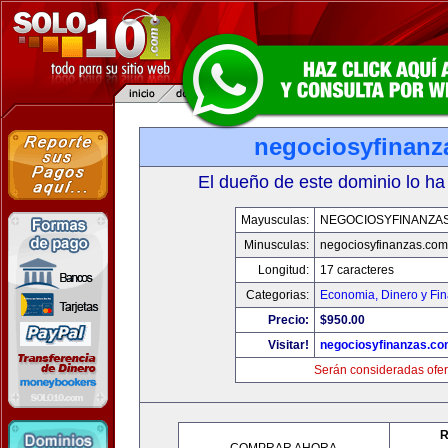
negociosyfinanz
El dueño de este dominio lo ha
Mayusculas:
NEGOCIOSYFINANZA
Minusculas:
negociosyfinanzas.com
Longitud:
17 caracteres
Categorias:
Economia, Dinero y Fi
Precio:
$950.00
Visitar!
negociosyfinanzas.c
Serán consideradas ofer
R