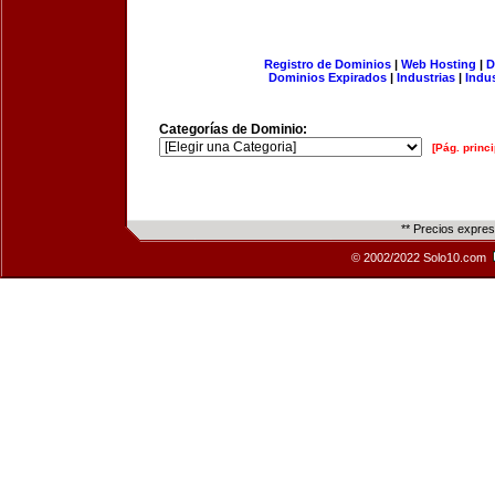
Registro de Dominios
|
Web Hosting
|
D
Dominios Expirados
|
Industrias
|
Indu
Categorías de Dominio:
[Pág. princi
** Precios expre
© 2002/2022 Solo10.com